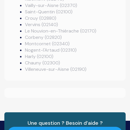
Vailly-sur-Aisne (02370)
Saint-Quentin (02100)
Crouy (02880)
Vervins (02140)
Le Nouvion-en-Thiérache (02170)
Corbeny (02820)
Montcornet (02340)
Nogent-l'Artaud (02310)
Harly (02100)
Chauny (02300)
Villeneuve-sur-Aisne (02190)
Une question ? Besoin d’aide ?