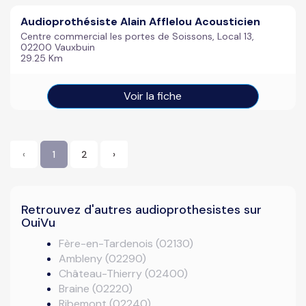
Audioprothésiste Alain Afflelou Acousticien
Centre commercial les portes de Soissons, Local 13,
02200 Vauxbuin
29.25 Km
Voir la fiche
‹
1
2
›
Retrouvez d'autres audioprothesistes sur
OuiVu
Fère-en-Tardenois (02130)
Ambleny (02290)
Château-Thierry (02400)
Braine (02220)
Ribemont (02240)