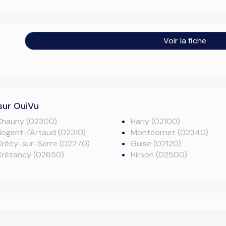
Voir la fiche
sur OuiVu
Chauny (02300)
Harly (02100)
ogent-l'Artaud (02310)
Montcornet (02340)
Crécy-sur-Serre (02270)
Guise (02120)
Crézancy (02650)
Hirson (02500)