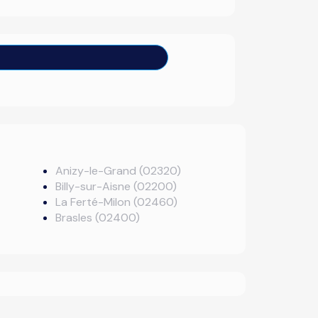
Anizy-le-Grand (02320)
Billy-sur-Aisne (02200)
La Ferté-Milon (02460)
Brasles (02400)