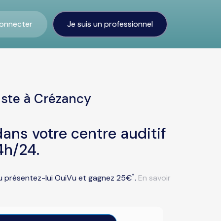
onnecter
Je suis un professionnel
iste à Crézancy
ans votre centre auditif
4h/24.
*
ou présentez-lui OuiVu et gagnez 25€
.
En savoir