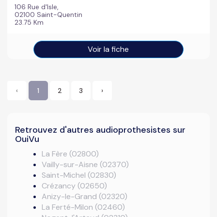
106 Rue d'Isle,
02100 Saint-Quentin
23.75 Km
Voir la fiche
‹
1
2
3
›
Retrouvez d'autres audioprothesistes sur
OuiVu
La Fère (02800)
Vailly-sur-Aisne (02370)
Saint-Michel (02830)
Crézancy (02650)
Anizy-le-Grand (02320)
La Ferté-Milon (02460)