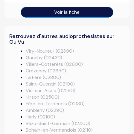
Voir la fiche
Retrouvez d'autres audioprothesistes sur
OuiVu
Viry-Noureuil (02300)
Gauchy (02430)
Villers-Cotterêts (02600)
Crézancy (02650)
La Fère (02800)
Saint-Quentin (02100)
Vic-sur-Aisne (02290)
Hirson (02500)
Fère-en-Tardenois (02130)
Ambleny (02290)
Harly (02100)
Bézu-Saint-Germain (02400)
Bohain-en-Vermandois (02110)