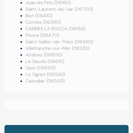
Juan les Pins (06160)
Saint-Laurent-du-Var (06700)
Biot (06410)
Contes (06390)
CANNES LA BOCCA (06150)
Péone (06470)
Saint-Vallier-de-Thiey (06460)
Villefranche-sur-Mer (06230)
Antibes (06600)
La Gaude (06610)
Opio (06650)
Le Tignet (06530)
Castellar (06500)