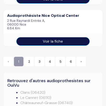
Audioprothésiste Nice Optical Center
2 Rue Raynardi Entrée A,
06000 Nice
6.84 Km
Voir la fiche
‹
1
2
3
4
5
6
›
Retrouvez d'autres audioprothesistes sur
OuiVu
Clans (06420)
Le Cannet (06110)
Châteauneuf-Grasse (06740)