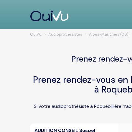
OuiVu
Audioprothésistes
Alpes-Maritimes (06)
Prenez rendez-vo
Prenez rendez-vous en l
à Roquebi
Si votre audioprothésiste à Roquebillière n’a
AUDITION CONSEIL Sospel