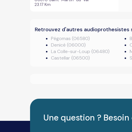
23.17 Km
Retrouvez d'autres audioprothesistes 
Pégomas (06580)
B
Denicé (06000)
La Colle-sur-Loup (06480)
Castellar (06500)
Une question ? Besoin 