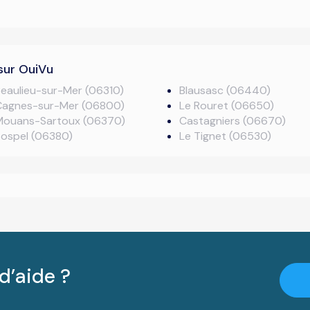
sur OuiVu
eaulieu-sur-Mer (06310)
Blausasc (06440)
Cagnes-sur-Mer (06800)
Le Rouret (06650)
Mouans-Sartoux (06370)
Castagniers (06670)
Sospel (06380)
Le Tignet (06530)
d’aide ?