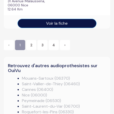
31 Avenue Malaussena,
06000 Nice
12.64 Km
Voir la fiche
‹
1
2
3
4
›
Retrouvez d'autres audioprothesistes sur
OuiVu
Mouans-Sartoux (06370)
Saint-Vallier-de-Thiey (06460)
Cannes (06400)
Nice (06000)
Peymeinade (06530)
Saint-Laurent-du-Var (06700)
Roquefort-les-Pins (06330)