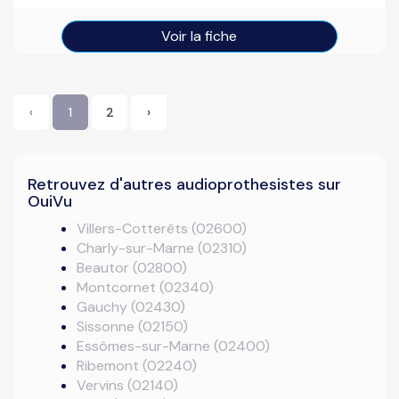
Voir la fiche
‹
1
2
›
Retrouvez d'autres audioprothesistes sur
OuiVu
Villers-Cotterêts (02600)
Charly-sur-Marne (02310)
Beautor (02800)
Montcornet (02340)
Gauchy (02430)
Sissonne (02150)
Essômes-sur-Marne (02400)
Ribemont (02240)
Vervins (02140)