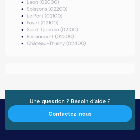
Laon (02000)
Soissons (02200)
Le Port (02100)
Fayet (02100)
Saint-Quentin (02100)
Blérancourt (02300)
Château-Thierry (02400)
Une question ? Besoin d’aide ?
Contactez-nous