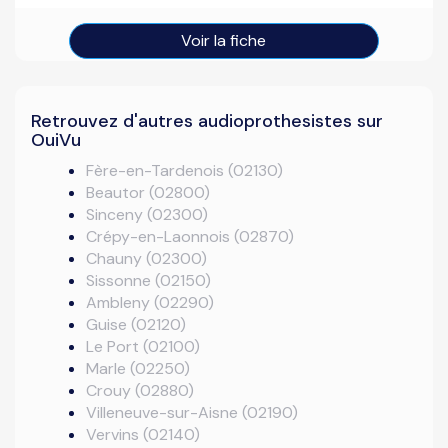
Voir la fiche
Retrouvez d'autres audioprothesistes sur
OuiVu
Fère-en-Tardenois (02130)
Beautor (02800)
Sinceny (02300)
Crépy-en-Laonnois (02870)
Chauny (02300)
Sissonne (02150)
Ambleny (02290)
Guise (02120)
Le Port (02100)
Marle (02250)
Crouy (02880)
Villeneuve-sur-Aisne (02190)
Vervins (02140)