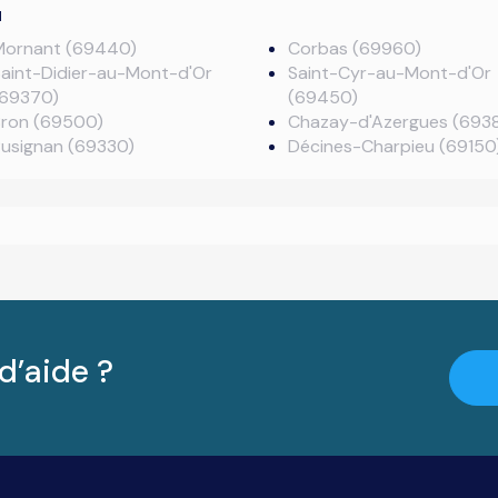
u
Mornant (69440)
Corbas (69960)
aint-Didier-au-Mont-d'Or
Saint-Cyr-au-Mont-d'Or
(69370)
(69450)
Bron (69500)
Chazay-d'Azergues (693
Pusignan (69330)
Décines-Charpieu (69150
d’aide ?