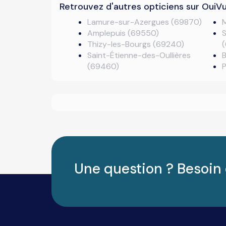
Retrouvez d'autres opticiens sur OuiV
Lamure-sur-Azergues (69870)
Amplepuis (69550)
S
Thizy-les-Bourgs (69240)
Saint-Étienne-des-Oullières
(69460)
Une question ? Besoin 