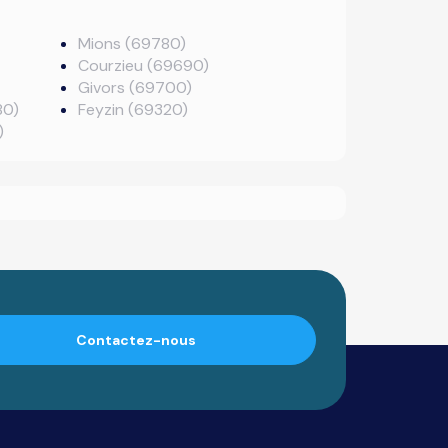
Mions (69780)
Courzieu (69690)
Givors (69700)
80)
Feyzin (69320)
)
Contactez-nous