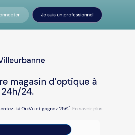
onnecter
Je suis un professionnel
Villeurbanne
tre magasin d’optique à
 24h/24.
*
ésentez-lui OuiVu et gagnez 25€
.
En savoir plus