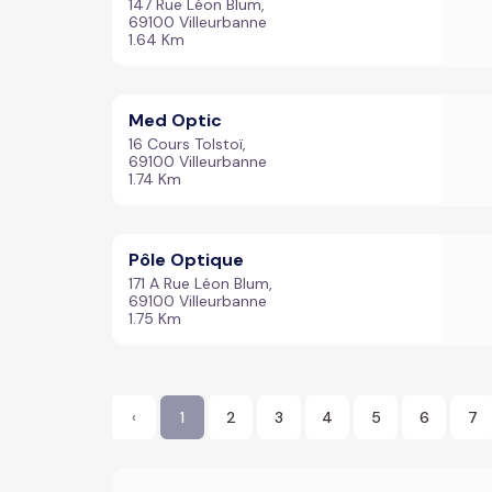
147 Rue Léon Blum,
69100 Villeurbanne
1.64 Km
Med Optic
16 Cours Tolstoï,
69100 Villeurbanne
1.74 Km
Pôle Optique
171 A Rue Léon Blum,
69100 Villeurbanne
1.75 Km
‹
1
2
3
4
5
6
7