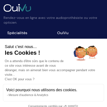
Rendez-vous en ligne avec votre audioprothésiste ou votre
opticien.
Spécialités
OuiVu
Opticiens
Qui sommes-nous ?
Audioprothésistes
Nous contacter
Salut c'est nous...
les Cookies !
Accès professionnel
Blog
On a attendu d'être sûrs que le contenu de
Suivez-nous
ce site vous intéresse avant de vous
déranger, mais on aimerait bien vous accompagner pendant votre
visite...
C'est OK pour vous ?
Voici pourquoi nous utilisons des cookies.
©
2026
OuiVu. Tous droits réservés
Mesure d'audience & Analytics
Mentions Légales
CGU
Charte Référencement
Consentements certifiés par