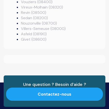
Vouziers (08400)
Vireux-Molhain (08320)
Revin (08500)
Sedan (08200)
Nouzonville (08700)
Villers-Semeuse (08000)
Asfeld (08190)
Givet (08600)
Une question ? Besoin d’aide ?
Contactez-nous