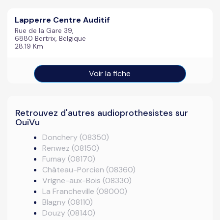
Lapperre Centre Auditif
Rue de la Gare 39,
6880 Bertrix, Belgique
28.19 Km
Voir la fiche
Retrouvez d'autres audioprothesistes sur
OuiVu
Donchery (08350)
Renwez (08150)
Fumay (08170)
Château-Porcien (08360)
Vrigne-aux-Bois (08330)
La Francheville (08000)
Blagny (08110)
Douzy (08140)