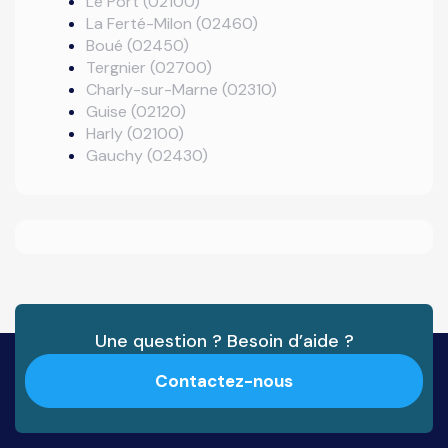
Le Port (02100)
La Ferté-Milon (02460)
Boué (02450)
Tergnier (02700)
Charly-sur-Marne (02310)
Guise (02120)
Harly (02100)
Gauchy (02430)
Une question ? Besoin d’aide ?
Contactez-nous