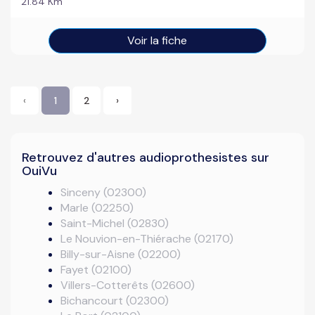
21.84 Km
Voir la fiche
‹
1
2
›
Retrouvez d'autres audioprothesistes sur
OuiVu
Sinceny (02300)
Marle (02250)
Saint-Michel (02830)
Le Nouvion-en-Thiérache (02170)
Billy-sur-Aisne (02200)
Fayet (02100)
Villers-Cotterêts (02600)
Bichancourt (02300)