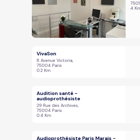
7501
4 K
VivaSon
8 Avenue Victoria,
75004 Paris
0.2 Km
Audition santé -
audioprothésiste
29 Rue des Archives,
75004 Paris
0.4 Km
Audioprothésiste Paris Marais -