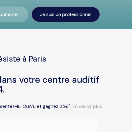
onnecter
Je suis un professionnel
siste à Paris
ans votre centre auditif
4.
*
résentez-lui OuiVu et gagnez 25€
.
En savoir plus