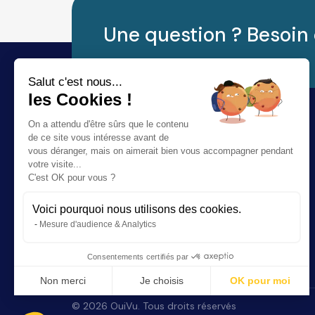
Une question ? Besoin 
Salut c'est nous...
les Cookies !
On a attendu d'être sûrs que le contenu
de ce site vous intéresse avant de
vous déranger, mais on aimerait bien vous accompagner pendant
votre visite...
C'est OK pour vous ?
Voici pourquoi nous utilisons des cookies.
Rendez-vous en ligne avec votre audioprothésiste ou
Mesure d'audience & Analytics
votre opticien.
Consentements certifiés par
Non merci
Je choisis
OK pour moi
Plateforme de Gestion du Consentement : Personnalisez vos Options
Axeptio consent
©
2026
OuiVu. Tous droits réservés