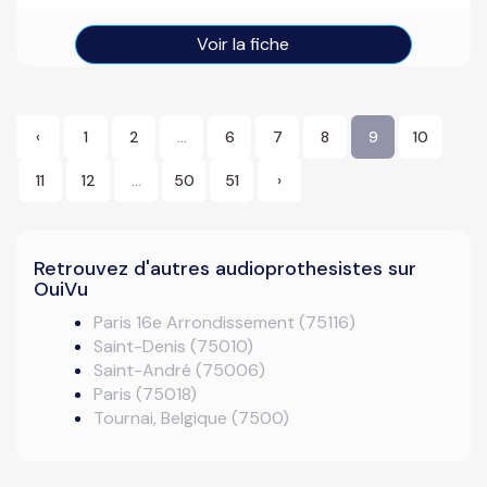
Voir la fiche
‹
1
2
...
6
7
8
9
10
11
12
...
50
51
›
Retrouvez d'autres audioprothesistes sur
OuiVu
Paris 16e Arrondissement (75116)
Saint-Denis (75010)
Saint-André (75006)
Paris (75018)
Tournai, Belgique (7500)