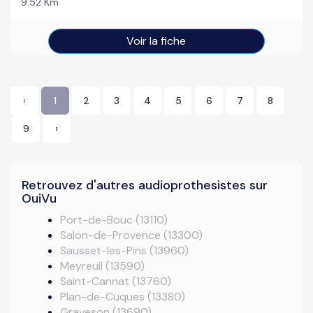
9.52 Km
Voir la fiche
‹
1
2
3
4
5
6
7
8
9
›
Retrouvez d'autres audioprothesistes sur
OuiVu
Port-de-Bouc (13110)
Salon-de-Provence (13300)
Sausset-les-Pins (13960)
Meyreuil (13590)
Saint-Cannat (13760)
Plan-de-Cuques (13380)
Graveson (13690)