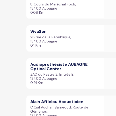
8 Cours du Maréchal Foch,
13400 Aubagne
0.08 Km
VivaSon
28 rue de la République,
13400 Aubagne
0.1 Km
Audioprothésiste AUBAGNE
Optical Center
ZAC du Pastre 2, Entrée B,
13400 Aubagne
0.91 Km
Alain Afflelou Acousticien
C.Cial Auchan Barneoud, Route de
Gémenos,
13400 Aubagne