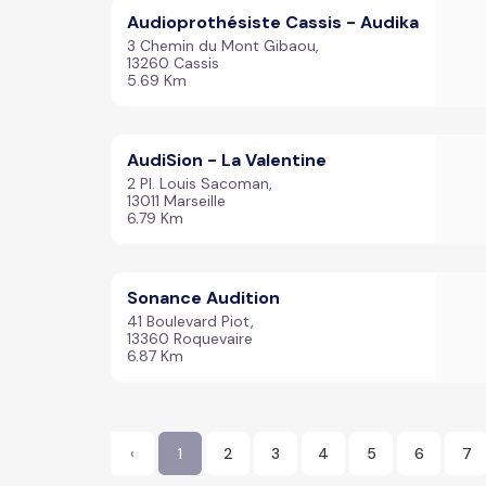
Audioprothésiste Cassis - Audika
3 Chemin du Mont Gibaou,
13260 Cassis
5.69 Km
AudiSion - La Valentine
2 Pl. Louis Sacoman,
13011 Marseille
6.79 Km
Sonance Audition
41 Boulevard Piot,
13360 Roquevaire
6.87 Km
‹
1
2
3
4
5
6
7