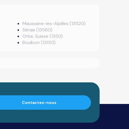
Maussane-les-Alpilles (13520)
Sénas (13560)
Orbe, Suisse (1350)
Boulbon (13150)
Contactez-nous