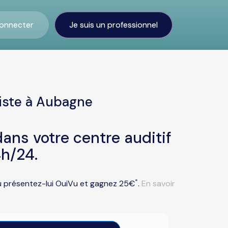
onnecter
Je suis un professionnel
iste à Aubagne
ans votre centre auditif
h/24.
*
ou présentez-lui OuiVu et gagnez 25€
.
En savoir