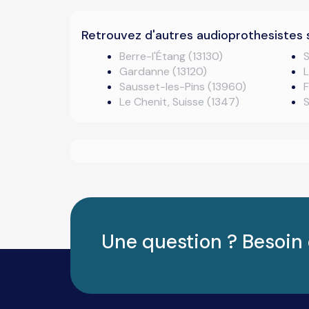
Retrouvez d'autres audioprothesistes 
Berre-l'Étang (13130)
S
Gardanne (13120)
L
Sausset-les-Pins (13960)
F
Le Chenit, Suisse (1347)
S
Une question ? Besoin 