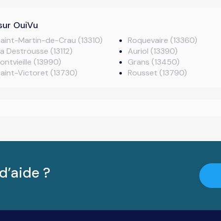
sur OuiVu
aint-Martin-de-Crau (13310)
Roquevaire (13360)
a Destrousse (13112)
Auriol (13390)
ontvieille (13990)
Grans (13450)
aint-Victoret (13730)
Rousset (13790)
d’aide ?