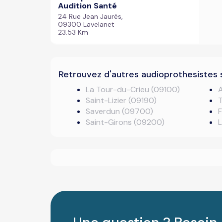
Audition Santé
24 Rue Jean Jaurès,
09300 Lavelanet
23.53 Km
Retrouvez d'autres audioprothesistes 
La Tour-du-Crieu (09100)
A
Saint-Lizier (09190)
Saverdun (09700)
Saint-Girons (09200)