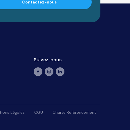
Contactez-nous
Suivez-nous
ions Légales
CGU
Charte Référencement
lisez vos préférences pour contrôler la manière dont vos informations sont man