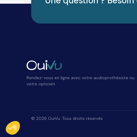
Une question ? Besoin 
Rendez-vous en ligne avec votre audioprothésiste ou
votre opticien.
Plateforme de Gestion du Consentement : Personnalisez vos Options
Axeptio consent
©
2026
OuiVu. Tous droits réservés
Notre plateforme vous permet d'adapter et de gérer vos paramètres de conf