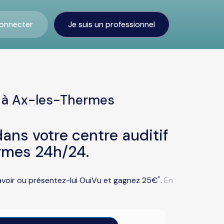
onnecter
Je suis un professionnel
e à Ax-les-Thermes
ans votre centre auditif
rmes 24h/24.
*
savoir ou présentez-lui OuiVu et gagnez 25€
.
En