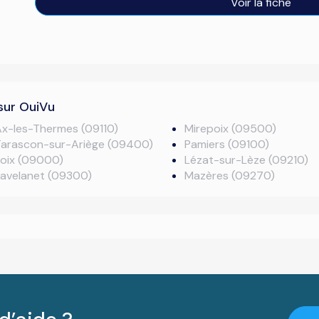
Voir la fiche
sur OuiVu
x-les-Thermes (09110)
Mirepoix (09500)
Tarascon-sur-Ariège (09400)
Pamiers (09100)
Foix (09000)
Lézat-sur-Lèze (09210)
Lavelanet (09300)
Mazères (09270)