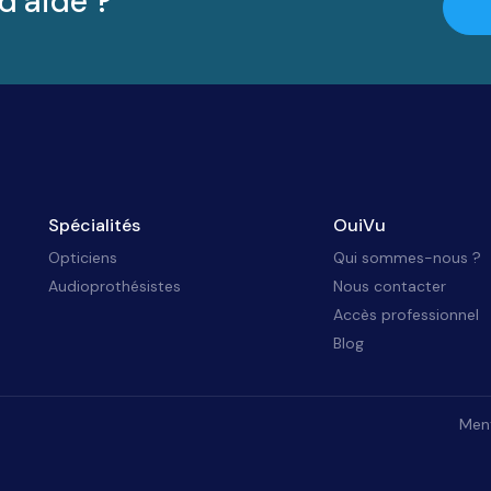
d’aide ?
Spécialités
OuiVu
Opticiens
Qui sommes-nous ?
Audioprothésistes
Nous contacter
Accès professionnel
Blog
Ment
identialité, en garantissant la conformité avec les réglementations. Personna