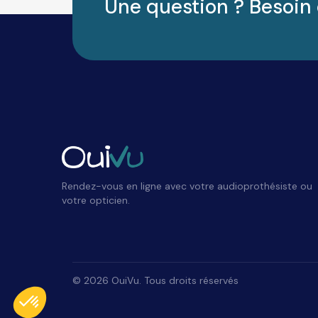
Une question ? Besoin 
Rendez-vous en ligne avec votre audioprothésiste ou
votre opticien.
Plateforme de Gestion du Consentement : Personnalisez vos Options
Axeptio consent
©
2026
OuiVu. Tous droits réservés
Notre plateforme vous permet d'adapter et de gérer vos paramètres de conf