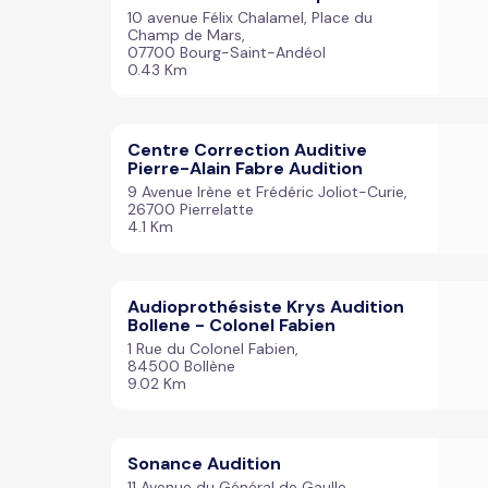
10 avenue Félix Chalamel, Place du
Champ de Mars,
07700 Bourg-Saint-Andéol
0.43 Km
Centre Correction Auditive
Pierre-Alain Fabre Audition
9 Avenue Irène et Frédéric Joliot-Curie,
26700 Pierrelatte
4.1 Km
Audioprothésiste Krys Audition
Bollene - Colonel Fabien
1 Rue du Colonel Fabien,
84500 Bollène
9.02 Km
Sonance Audition
11 Avenue du Général de Gaulle,