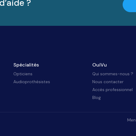
d’aide ?
Spécialités
OuiVu
Opticiens
Qui sommes-nous ?
Audioprothésistes
Nous contacter
Accès professionnel
Blog
Ment
identialité, en garantissant la conformité avec les réglementations. Personna