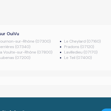
sur OuiVu
Tournon-sur-Rhône (07300)
Le Cheylard (07160)
errières (07340)
Pradons (07120)
La Voulte-sur-Rhône (07800)
Lavilledieu (07170)
Aubenas (07200)
Le Teil (07400)