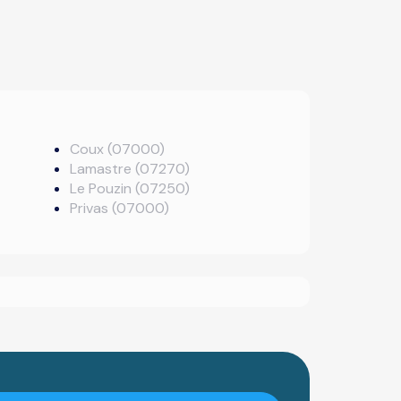
Coux (07000)
Lamastre (07270)
Le Pouzin (07250)
Privas (07000)