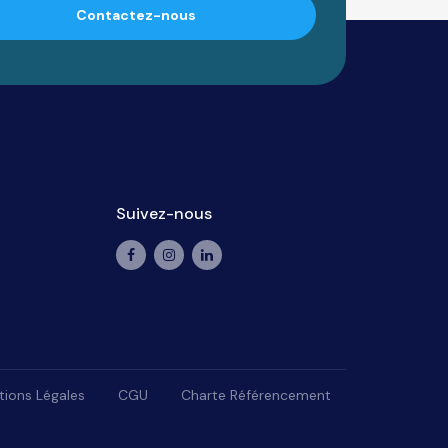
Contactez-nous
Suivez-nous
ions Légales
CGU
Charte Référencement
lisez vos préférences pour contrôler la manière dont vos informations sont man