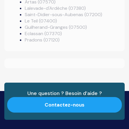
Artas (07570)
Lalevade-d'Ardèche (07380)
Saint-Didier-sous-Aubenas (07200)
Le Teil (07400)
Guilherand-Granges (07500)
Eclassan (07370)
Pradons (07120)
Une question ? Besoin d’aide ?
Contactez-nous