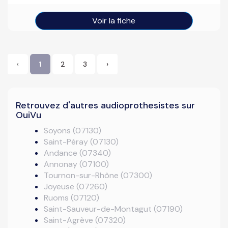
Voir la fiche
‹
1
2
3
›
Retrouvez d'autres audioprothesistes sur
OuiVu
Soyons (07130)
Saint-Péray (07130)
Andance (07340)
Annonay (07100)
Tournon-sur-Rhône (07300)
Joyeuse (07260)
Ruoms (07120)
Saint-Sauveur-de-Montagut (07190)
Saint-Agrève (07320)