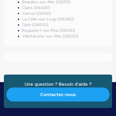
Beaulieu-sur-Mer (06310)
Clans (06420)
Carros (06510)
La Colle-sur-Loup (06480)
Opio (06650)
Roquefort-les-Pins (06330)
Villefranche-sur-Mer (06230)
Une question ? Besoin d’aide ?
Contactez-nous