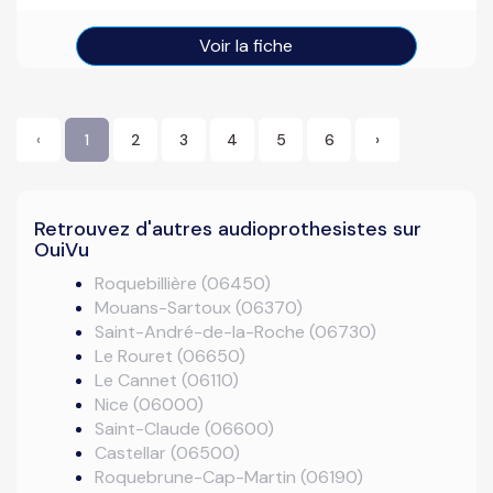
Voir la fiche
‹
1
2
3
4
5
6
›
Retrouvez d'autres audioprothesistes sur
OuiVu
Roquebillière (06450)
Mouans-Sartoux (06370)
Saint-André-de-la-Roche (06730)
Le Rouret (06650)
Le Cannet (06110)
Nice (06000)
Saint-Claude (06600)
Castellar (06500)
Roquebrune-Cap-Martin (06190)