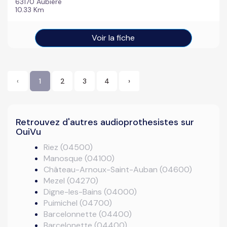
63170 Aubière
10.33 Km
Voir la fiche
‹
1
2
3
4
›
Retrouvez d'autres audioprothesistes sur
OuiVu
Riez (04500)
Manosque (04100)
Château-Arnoux-Saint-Auban (04600)
Mezel (04270)
Digne-les-Bains (04000)
Puimichel (04700)
Barcelonnette (04400)
Barcelonette (04400)