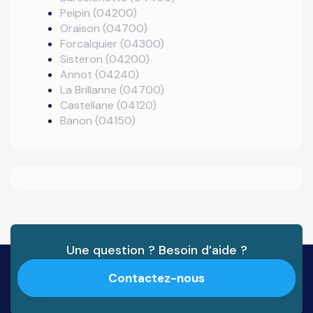
Peipin (04200)
Oraison (04700)
Forcalquier (04300)
Sisteron (04200)
Annot (04240)
La Brillanne (04700)
Castellane (04120)
Banon (04150)
Une question ? Besoin d’aide ?
Contactez-nous