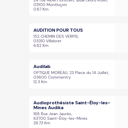
24 rue Albert Einstein, Quai Ledru Rollin,
03100 Montluçon
0.87 Km
AUDITION POUR TOUS
152 CHEMIN DES VERPIS,
03310 Villebret
6.82 Km
Audilab
OPTIQUE MOREAU, 23 Place du 14 Juillet,
03600 Commentry
12.3 Km
Audioprothésiste Saint-Éloy-les-
Mines Audika
168 Rue Jean Jaurès,
63700 Saint-Éloy-les-Mines
26.73 Km