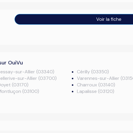
Voir la fiche
sur OuiVu
essay-sur-Allier (03340)
Cérilly (03350)
ellerive-sur-Allier (03700)
Varennes-sur-Allier (0315
oyet (03170)
Charroux (03140)
Montluçon (03100)
Lapalisse (03120)