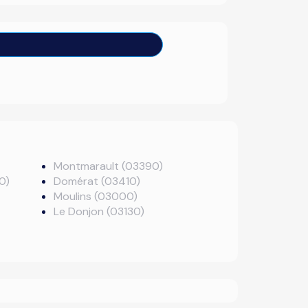
Montmarault (03390)
0)
Domérat (03410)
Moulins (03000)
Le Donjon (03130)