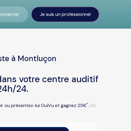
onnecter
Je suis un professionnel
ste à Montluçon
ans votre centre auditif
24h/24.
*
oir ou présentez-lui OuiVu et gagnez 25€
.
En