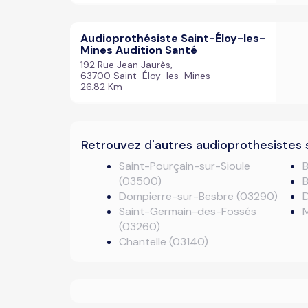
Audioprothésiste Saint-Éloy-les-
Mines Audition Santé
192 Rue Jean Jaurès,
63700 Saint-Éloy-les-Mines
26.82 Km
Retrouvez d'autres audioprothesistes 
Saint-Pourçain-sur-Sioule
B
(03500)
B
Dompierre-sur-Besbre (03290)
D
Saint-Germain-des-Fossés
(03260)
Chantelle (03140)