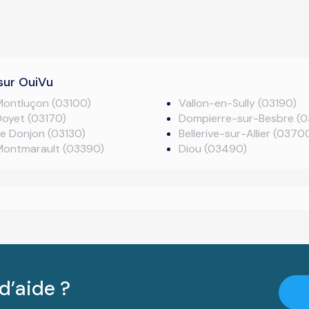
sur OuiVu
Montluçon (03100)
Vallon-en-Sully (03190)
oyet (03170)
Dompierre-sur-Besbre (
e Donjon (03130)
Bellerive-sur-Allier (0370
Montmarault (03390)
Diou (03490)
d’aide ?