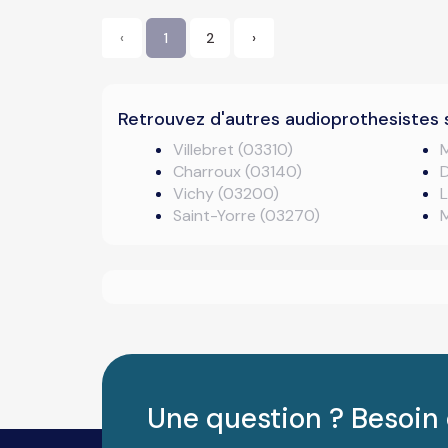
‹
1
2
›
Retrouvez d'autres audioprothesistes 
Villebret (03310)
Charroux (03140)
D
Vichy (03200)
L
Saint-Yorre (03270)
Une question ? Besoin 