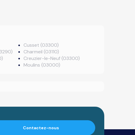
Cusset (03300)
03290)
Charmeil (03110)
0)
Creuzier-le-Neuf (03300)
Moulins (03000)
Contactez-nous