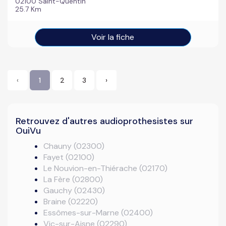
02100 Saint-Quentin
25.7 Km
Voir la fiche
‹
1
2
3
›
Retrouvez d'autres audioprothesistes sur
OuiVu
Chauny (02300)
Fayet (02100)
Le Nouvion-en-Thiérache (02170)
La Fère (02800)
Gauchy (02430)
Braine (02220)
Essômes-sur-Marne (02400)
Vic-sur-Aisne (02290)