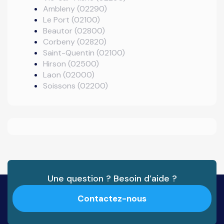
Ambleny (02290)
Le Port (02100)
Beautor (02800)
Corbeny (02820)
Saint-Quentin (02100)
Hirson (02500)
Laon (02000)
Soissons (02200)
Une question ? Besoin d’aide ?
Contactez-nous