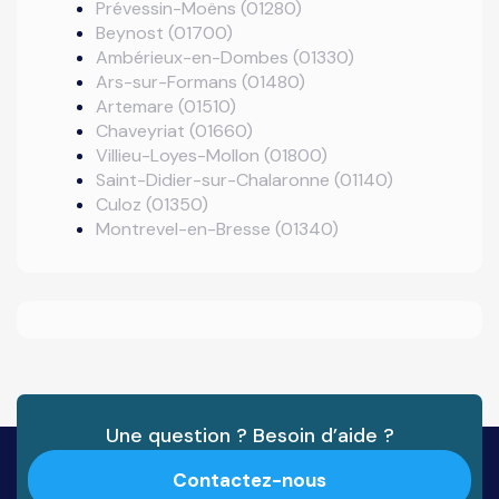
Prévessin-Moëns (01280)
Beynost (01700)
Ambérieux-en-Dombes (01330)
Ars-sur-Formans (01480)
Artemare (01510)
Chaveyriat (01660)
Villieu-Loyes-Mollon (01800)
Saint-Didier-sur-Chalaronne (01140)
Culoz (01350)
Montrevel-en-Bresse (01340)
Une question ? Besoin d’aide ?
Contactez-nous