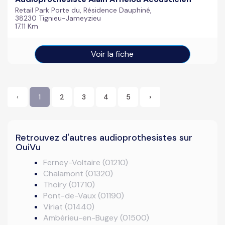
Retail Park Porte du, Résidence Dauphiné,
38230 Tignieu-Jameyzieu
17.11 Km
Voir la fiche
‹
1
2
3
4
5
›
Retrouvez d'autres audioprothesistes sur
OuiVu
Ferney-Voltaire (01210)
Chalamont (01320)
Thoiry (01710)
Pont-de-Vaux (01190)
Viriat (01440)
Ambérieu-en-Bugey (01500)