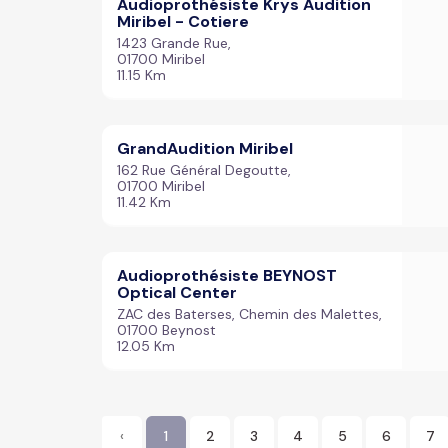
Audioprothésiste Krys Audition
Miribel - Cotiere
1423 Grande Rue,
01700 Miribel
11.15 Km
GrandAudition Miribel
162 Rue Général Degoutte,
01700 Miribel
11.42 Km
Audioprothésiste BEYNOST
Optical Center
ZAC des Baterses, Chemin des Malettes,
01700 Beynost
12.05 Km
‹
1
2
3
4
5
6
7