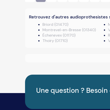
Retrouvez d'autres audioprothesistes 
Briord (01470)
M
Montrevel-en-Bresse (01340)
V
Échenevex (01170)
R
Thoiry (01710)
Une question ? Besoin 