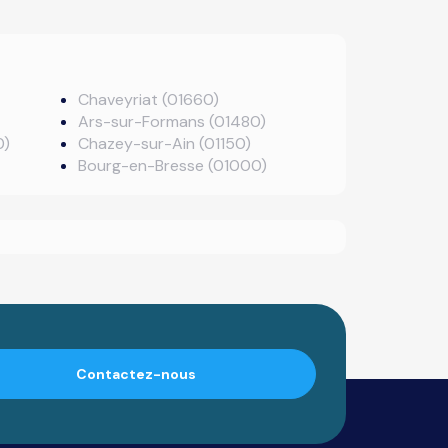
Chaveyriat (01660)
Ars-sur-Formans (01480)
0)
Chazey-sur-Ain (01150)
Bourg-en-Bresse (01000)
Contactez-nous