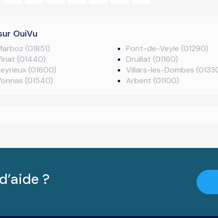
sur OuiVu
arboz (01851)
Pont-de-Veyle (01290)
iriat (01440)
Druillat (01160)
eyrieux (01600)
Villars-les-Dombes (0133
Vonnas (01540)
Arbent (01100)
d’aide ?