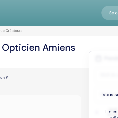
Se c
que Créateurs
 Opticien Amiens
ion ?
Vous s
Il n’