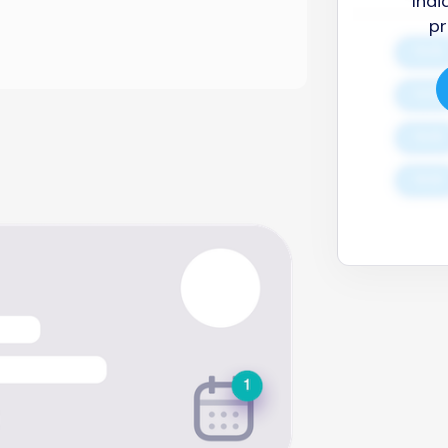
Indi
pr