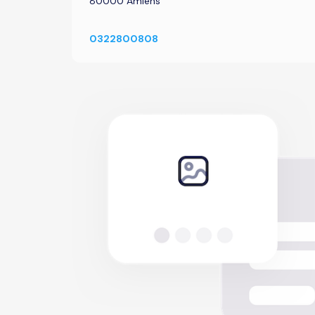
80000 Amiens
0322800808