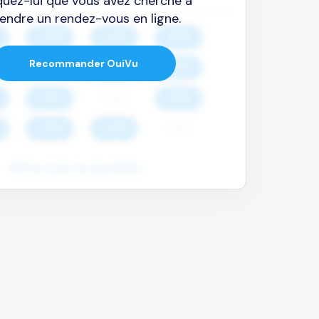
quez-lui que vous avez cherché à
endre un rendez-vous en ligne.
Recommander OuiVu