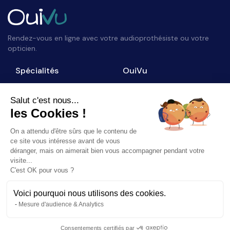
Rendez-vous en ligne avec votre audioprothésiste ou votre
opticien.
Spécialités
OuiVu
Opticiens
Qui sommes-nous ?
Audioprothésistes
Nous contacter
Salut c'est nous...
les Cookies !
Accès professionnel
Blog
On a attendu d'être sûrs que le contenu de
Suivez-nous
ce site vous intéresse avant de vous
déranger, mais on aimerait bien vous accompagner pendant votre
visite...
C'est OK pour vous ?
Voici pourquoi nous utilisons des cookies.
©
2026
OuiVu. Tous droits réservés
Mesure d'audience & Analytics
Mentions Légales
CGU
Charte Référencement
Consentements certifiés par