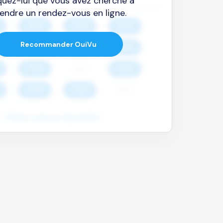
quez-lui que vous avez cherché à
endre un rendez-vous en ligne.
Recommander OuiVu