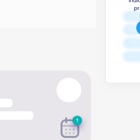
Indi
pr