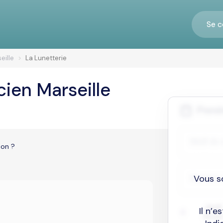
Se c
eille
La Lunetterie
cien Marseille
ion ?
Vous s
Il n’