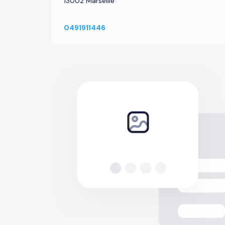
13002 Marseille
0491911446