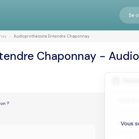
Se c
nay
Audioprothésiste Entendre Chaponnay
ntendre Chaponnay - Audio
ion ?
Vous s