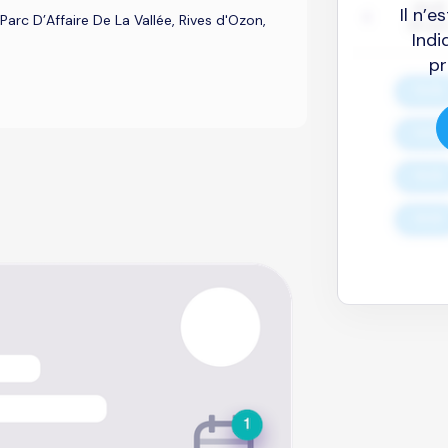
Il n’
c D’Affaire De La Vallée, Rives d'Ozon,
Indi
pr