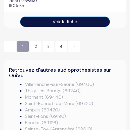
71680 Vinzelles
16.05 Km
Voir la fiche
‹
1
2
3
4
›
Retrouvez d'autres audioprothesistes sur
OuiVu
Villefranche-sur-Saône (69400)
Thizy-les-Bourgs (69240)
Mornant (69440)
Saint-Bonnet-de-Mure (69720)
Ampuis (69420)
Saint-Fons (69190)
Brindas (69126)
Sainte-Foy-l'Argentière (69610)