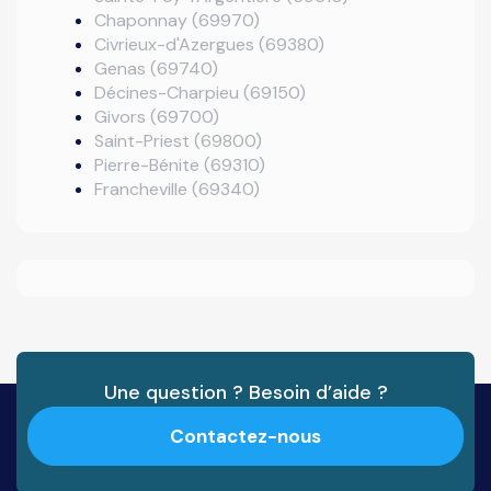
Chaponnay (69970)
Civrieux-d'Azergues (69380)
Genas (69740)
Décines-Charpieu (69150)
Givors (69700)
Saint-Priest (69800)
Pierre-Bénite (69310)
Francheville (69340)
Une question ? Besoin d’aide ?
Contactez-nous