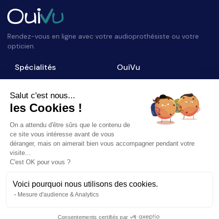
Rendez-vous en ligne avec votre audioprothésiste ou votre
opticien.
Spécialités
OuiVu
Opticiens
Qui sommes-nous ?
Audioprothésistes
Nous contacter
Salut c'est nous...
les Cookies !
Accès professionnel
Blog
On a attendu d'être sûrs que le contenu de
Suivez-nous
ce site vous intéresse avant de vous
déranger, mais on aimerait bien vous accompagner pendant votre
visite...
C'est OK pour vous ?
Voici pourquoi nous utilisons des cookies.
©
2026
OuiVu. Tous droits réservés
Mesure d'audience & Analytics
Mentions Légales
CGU
Charte Référencement
Consentements certifiés par