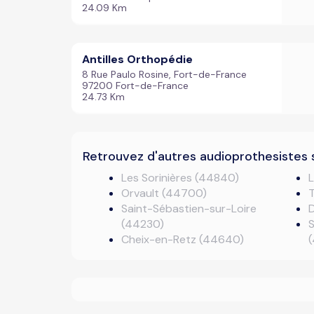
24.09 Km
Antilles Orthopédie
8 Rue Paulo Rosine, Fort-de-France
97200 Fort-de-France
24.73 Km
Retrouvez d'autres audioprothesistes 
Les Sorinières (44840)
Orvault (44700)
Saint-Sébastien-sur-Loire
D
(44230)
S
Cheix-en-Retz (44640)