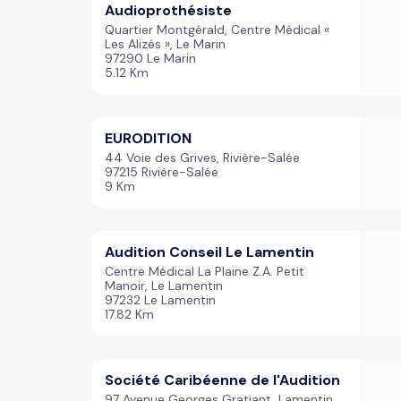
Audioprothésiste
Quartier Montgérald, Centre Médical «
Les Alizés », Le Marin
97290 Le Marin
5.12 Km
EURODITION
44 Voie des Grives, Rivière-Salée
97215 Rivière-Salée
9 Km
Audition Conseil Le Lamentin
Centre Médical La Plaine Z.A. Petit
Manoir, Le Lamentin
97232 Le Lamentin
17.82 Km
Société Caribéenne de l'Audition
97 Avenue Georges Gratiant, Lamentin