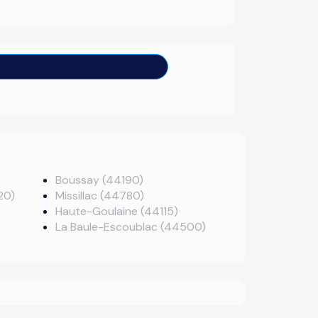
Boussay (44190)
20)
Missillac (44780)
Haute-Goulaine (44115)
La Baule-Escoublac (44500)