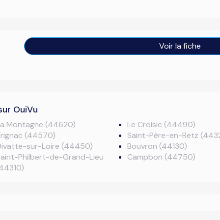
Voir la fiche
sur OuiVu
La Montagne (44620)
Le Croisic (44490)
Trignac (44570)
Saint-Père-en-Retz (443
ivatte-sur-Loire (44450)
Bouvron (44130)
aint-Philbert-de-Grand-Lieu
Campbon (44750)
(44310)