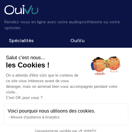
Rendez-vous en ligne avec votre audioprothésiste ou votre
opticien.
Spécialités
OuiVu
Opticiens
Qui sommes-nous ?
Audioprothésistes
Nous contacter
Salut c'est nous...
les Cookies !
Accès professionnel
Blog
On a attendu d'être sûrs que le contenu de
Suivez-nous
ce site vous intéresse avant de vous
déranger, mais on aimerait bien vous accompagner pendant votre
visite...
C'est OK pour vous ?
Voici pourquoi nous utilisons des cookies.
©
2026
OuiVu. Tous droits réservés
Mesure d'audience & Analytics
Mentions Légales
CGU
Charte Référencement
Consentements certifiés par