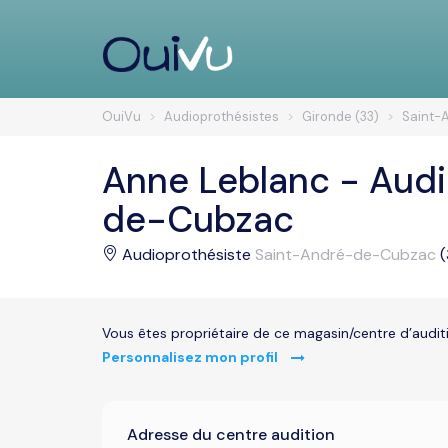
OuiVu
Audioprothésistes
Gironde (33)
Saint-
Anne Leblanc - Audi
de-Cubzac
Audioprothésiste
Saint-André-de-Cubzac
(
Vous êtes propriétaire de ce magasin/centre d’audit
Personnalisez mon profil
Adresse du centre audition