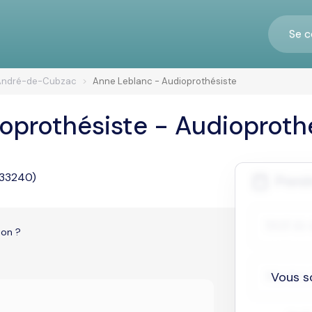
Se c
André-de-Cubzac
Anne Leblanc - Audioprothésiste
oprothésiste - Audioproth
33240)
ion ?
Vous s