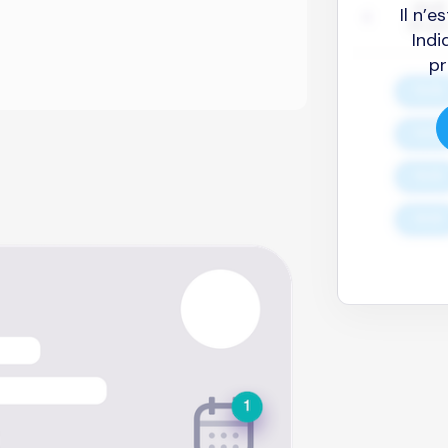
Il n’
Indi
pr