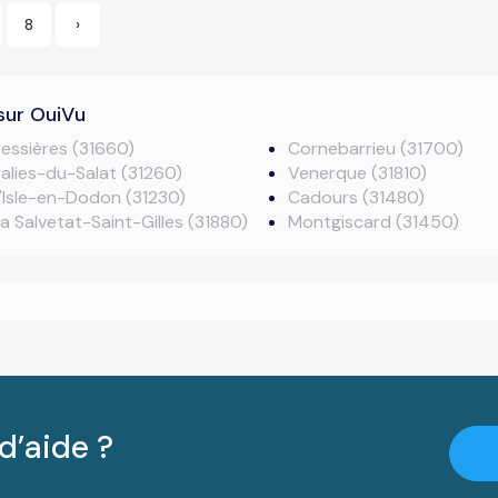
8
›
sur OuiVu
essières (31660)
Cornebarrieu (31700)
alies-du-Salat (31260)
Venerque (31810)
'Isle-en-Dodon (31230)
Cadours (31480)
a Salvetat-Saint-Gilles (31880)
Montgiscard (31450)
d’aide ?