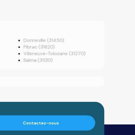
Donneville (31450)
Pibrac (31820)
Villeneuve-Tolosane (31270)
Balma (31130)
Contactez-nous