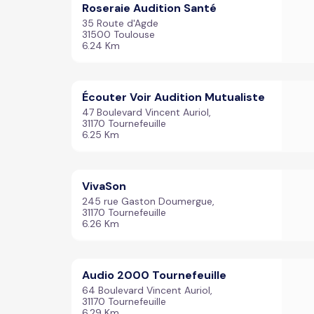
Roseraie Audition Santé
35 Route d'Agde
31500 Toulouse
6.24 Km
Écouter Voir Audition Mutualiste
47 Boulevard Vincent Auriol,
31170 Tournefeuille
6.25 Km
VivaSon
245 rue Gaston Doumergue,
31170 Tournefeuille
6.26 Km
Audio 2000 Tournefeuille
64 Boulevard Vincent Auriol,
31170 Tournefeuille
6.29 Km