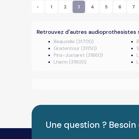
‹
1
2
3
4
5
6
7
Retrouvez d'autres audioprothesistes 
Beauzelle (31700)
B
Gratentour (31150)
S
Pins-Justaret (31860)
L
Lherm (31600)
L
Une question ? Besoin 