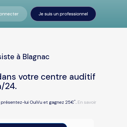
onnecter
Je suis un professionnel
iste à Blagnac
ans votre centre auditif
/24.
*
ou présentez-lui OuiVu et gagnez 25€
.
En savoir