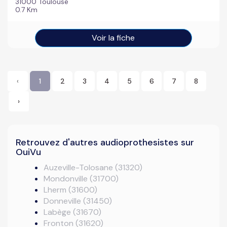
31000 Toulouse
0.7 Km
Voir la fiche
‹
1
2
3
4
5
6
7
8
›
Retrouvez d'autres audioprothesistes sur
OuiVu
Auzeville-Tolosane (31320)
Mondonville (31700)
Lherm (31600)
Donneville (31450)
Labège (31670)
Fronton (31620)