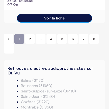
31000 Toulouse
0.7 Km
Voir la fiche
‹
1
2
3
4
5
6
7
8
›
Retrouvez d'autres audioprothesistes sur
OuiVu
Balma (31130)
Boussens (31360)
Saint-Sulpice-sur-Lèze (31410)
Saint-Jean (31240)
Cazères (31220)
Montrabé (31850)