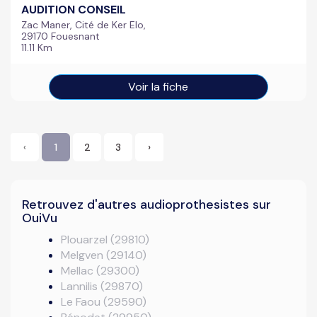
AUDITION CONSEIL
Zac Maner, Cité de Ker Elo,
29170 Fouesnant
11.11 Km
Voir la fiche
‹
1
2
3
›
Retrouvez d'autres audioprothesistes sur
OuiVu
Plouarzel (29810)
Melgven (29140)
Mellac (29300)
Lannilis (29870)
Le Faou (29590)