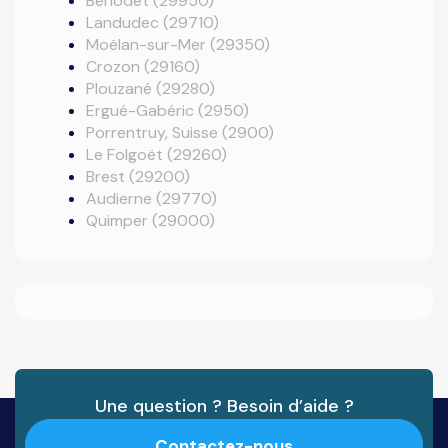
Bénodet (29950)
Landudec (29710)
Moëlan-sur-Mer (29350)
Crozon (29160)
Plouzané (29280)
Ergué-Gabéric (2950)
Porrentruy, Suisse (2900)
Le Folgoët (29260)
Brest (29200)
Audierne (29770)
Quimper (29000)
Une question ? Besoin d’aide ?
Contactez-nous