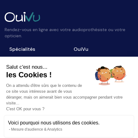
Rendez-vous en ligne avec votre audioprothésiste ou votre
opticien.
Spécialités
OuiVu
Opticiens
Qui sommes-nous ?
Audioprothésistes
Nous contacter
Salut c'est nous...
les Cookies !
Accès professionnel
Blog
On a attendu d'être sûrs que le contenu de
Suivez-nous
ce site vous intéresse avant de vous
déranger, mais on aimerait bien vous accompagner pendant votre
visite...
C'est OK pour vous ?
Voici pourquoi nous utilisons des cookies.
©
2026
OuiVu. Tous droits réservés
Mesure d'audience & Analytics
Mentions Légales
CGU