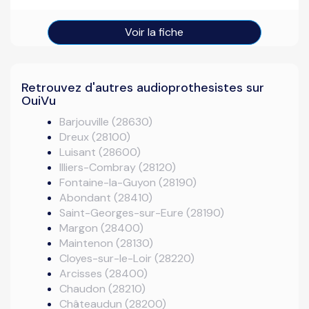
Voir la fiche
Retrouvez d'autres audioprothesistes sur
OuiVu
Barjouville (28630)
Dreux (28100)
Luisant (28600)
Illiers-Combray (28120)
Fontaine-la-Guyon (28190)
Abondant (28410)
Saint-Georges-sur-Eure (28190)
Margon (28400)
Maintenon (28130)
Cloyes-sur-le-Loir (28220)
Arcisses (28400)
Chaudon (28210)
Châteaudun (28200)