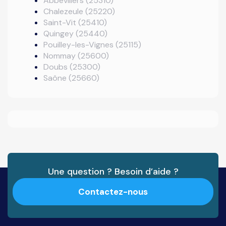
Abbévillers (25310)
Chalezeule (25220)
Saint-Vit (25410)
Quingey (25440)
Pouilley-les-Vignes (25115)
Nommay (25600)
Doubs (25300)
Saône (25660)
Une question ? Besoin d’aide ?
Contactez-nous