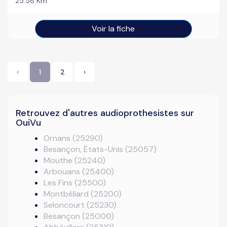
25.58 Km
Voir la fiche
‹
1
2
›
Retrouvez d'autres audioprothesistes sur
OuiVu
Ornans (25290)
Besançon, États-Unis (25057)
Mouthe (25240)
Arbouans (25400)
Les Fins (25500)
Montbéliard (25200)
Seloncourt (25230)
Besançon (25000)