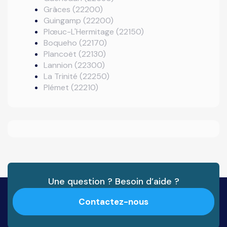
Grâces (22200)
Guingamp (22200)
Plœuc-L'Hermitage (22150)
Boqueho (22170)
Plancoët (22130)
Lannion (22300)
La Trinité (22250)
Plémet (22210)
Une question ? Besoin d’aide ?
Contactez-nous