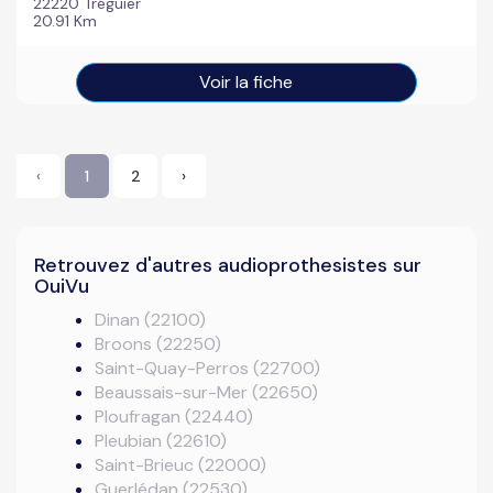
22220 Tréguier
20.91 Km
Voir la fiche
‹
1
2
›
Retrouvez d'autres audioprothesistes sur
OuiVu
Dinan (22100)
Broons (22250)
Saint-Quay-Perros (22700)
Beaussais-sur-Mer (22650)
Ploufragan (22440)
Pleubian (22610)
Saint-Brieuc (22000)
Guerlédan (22530)