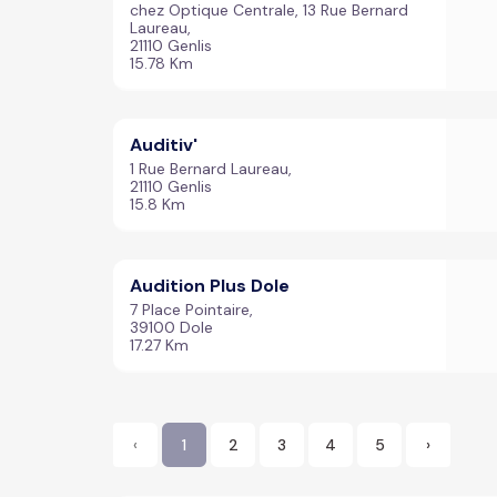
chez Optique Centrale, 13 Rue Bernard
Laureau,
21110 Genlis
15.78 Km
Auditiv'
1 Rue Bernard Laureau,
21110 Genlis
15.8 Km
Audition Plus Dole
7 Place Pointaire,
39100 Dole
17.27 Km
‹
1
2
3
4
5
›