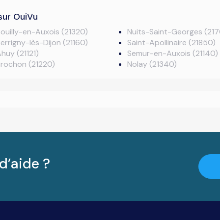
sur OuiVu
ouilly-en-Auxois (21320)
Nuits-Saint-Georges (21
errigny-lès-Dijon (21160)
Saint-Apollinaire (21850)
huy (21121)
Semur-en-Auxois (21140)
rochon (21220)
Nolay (21340)
d’aide ?