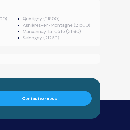
700)
Quétigny (21800)
Asnières-en-Montagne (21500)
Marsannay-la-Côte (21160)
Selongey (21260)
Contactez-nous