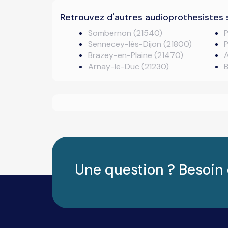
Retrouvez d'autres audioprothesistes 
Sombernon (21540)
P
Sennecey-lès-Dijon (21800)
P
Brazey-en-Plaine (21470)
A
Arnay-le-Duc (21230)
B
Une question ? Besoin 