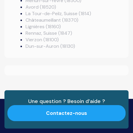
Mehun-sur-Yèvre (18500)
Avord (18520)
La Tour-de-Peilz, Suisse (1814)
Châteaumeillant (18370)
Lignières (18160)
Rennaz, Suisse (1847)
Vierzon (18100)
Dun-sur-Auron (18130)
Une question ? Besoin d’aide ?
Contactez-nous