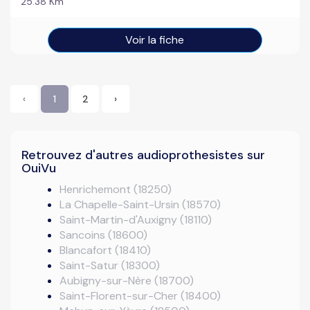
25.38 Km
Voir la fiche
‹
1
2
›
Retrouvez d'autres audioprothesistes sur
OuiVu
Henrichemont (18250)
La Chapelle-Saint-Ursin (18570)
Saint-Martin-d'Auxigny (18110)
Sancoins (18600)
Blancafort (18410)
Saint-Satur (18300)
Aubigny-sur-Nère (18700)
Saint-Florent-sur-Cher (18400)