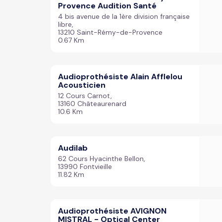
Provence Audition Santé
4 bis avenue de la 1ère division française
libre,
13210 Saint-Rémy-de-Provence
0.67 Km
Audioprothésiste Alain Afflelou
Acousticien
12 Cours Carnot,
13160 Châteaurenard
10.6 Km
Audilab
62 Cours Hyacinthe Bellon,
13990 Fontvieille
11.82 Km
Audioprothésiste AVIGNON
MISTRAL - Optical Center