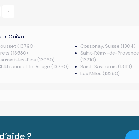
›
sur OuiVu
ousset (13790)
Cossonay, Suisse (1304)
rets (13530)
Saint-Rémy-de-Provence
ausset-les-Pins (13960)
(13210)
Châteauneuf-le-Rouge (13790)
Saint-Savournin (13119)
Les Milles (13290)
d’aide ?