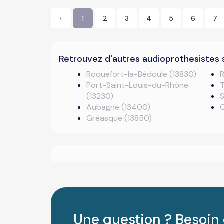
‹
1
2
3
4
5
6
7
Retrouvez d'autres audioprothesistes 
Roquefort-la-Bédoule (13830)
R
Port-Saint-Louis-du-Rhône
T
(13230)
S
Aubagne (13400)
Gréasque (13850)
Une question ? Besoin 