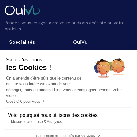
Rendez-vous en ligne avec votre audioprothésiste ou votre
opticien.
Spécialités
OuiVu
Opticiens
Qui sommes-nous ?
Audioprothésistes
Nous contacter
Salut c'est nous...
les Cookies !
Accès professionnel
Blog
On a attendu d'être sûrs que le contenu de
Suivez-nous
ce site vous intéresse avant de vous
déranger, mais on aimerait bien vous accompagner pendant votre
visite...
C'est OK pour vous ?
Voici pourquoi nous utilisons des cookies.
©
2026
OuiVu. Tous droits réservés
Mesure d'audience & Analytics
Mentions Légales
CGU
Charte Référencement
Consentements certifiés par