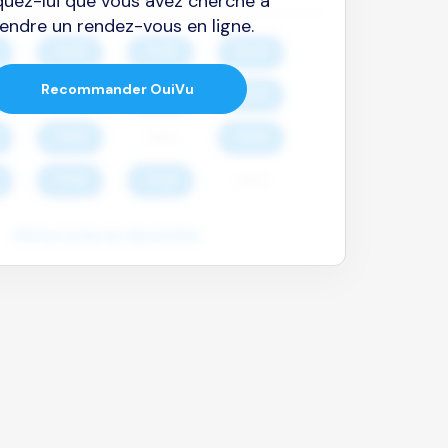
quez-lui que vous avez cherché à
endre un rendez-vous en ligne.
Recommander OuiVu