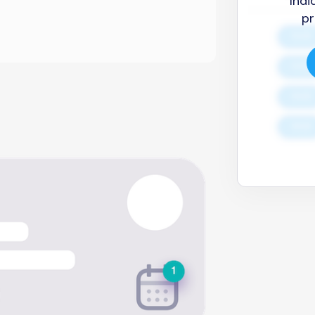
Indi
pr