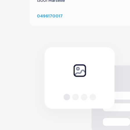
13001 Marseille
0496170017