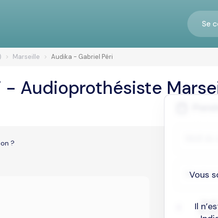
Se c
)
Marseille
Audika - Gabriel Péri
i - Audioprothésiste Marsei
ion ?
Vous s
Il n’