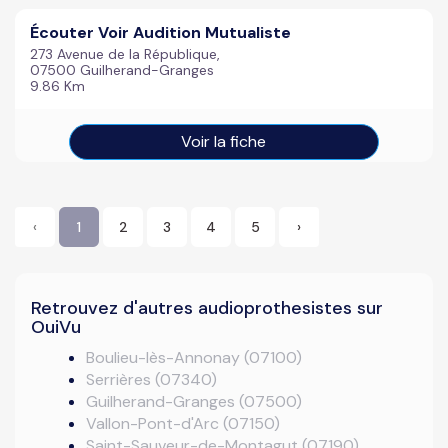
Écouter Voir Audition Mutualiste
273 Avenue de la République,
07500 Guilherand-Granges
9.86 Km
Voir la fiche
‹
1
2
3
4
5
›
Retrouvez d'autres audioprothesistes sur
OuiVu
Boulieu-lès-Annonay (07100)
Serrières (07340)
Guilherand-Granges (07500)
Vallon-Pont-d'Arc (07150)
Saint-Sauveur-de-Montagut (07190)