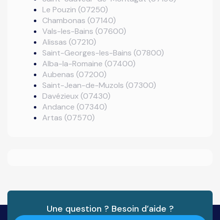
Le Pouzin (07250)
Chambonas (07140)
Vals-les-Bains (07600)
Alissas (07210)
Saint-Georges-les-Bains (07800)
Alba-la-Romaine (07400)
Aubenas (07200)
Saint-Jean-de-Muzols (07300)
Davézieux (07430)
Andance (07340)
Artas (07570)
Une question ? Besoin d’aide ?